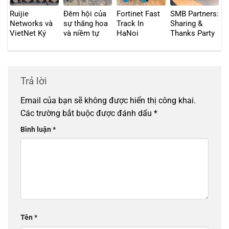
Ruijie
Đêm hội của
Fortinet Fast
SMB Partners:
Networks và
sự thăng hoa
Track In
Sharing &
VietNet Ký
và niềm tự
HaNoi
Thanks Party
Kết Hợp Tác
hào: VIETNET
in HCMC
Chiến Lược:
và GAPV chào
Tăng Tốc
tạm biệt năm
Chuyển Đổi
2024 với sự
Trả lời
Số Toàn Diện
kiện “ Year
và Bảo Mật
End Party”
Email của bạn sẽ không được hiển thị công khai.
tại Việt Nam
bùng nổ
Các trường bắt buộc được đánh dấu
*
Bình luận
*
Tên
*