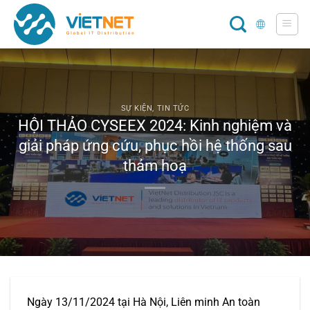
Chuyển
đến
nội
dung
SỰ KIỆN
,
TIN TỨC
HỘI THẢO CYSEEX 2024: Kinh nghiệm và
giải pháp ứng cứu, phục hồi hệ thống sau
thảm hoạ
Ngày 13/11/2024 tại Hà Nội, Liên minh An toàn