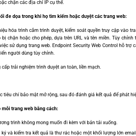
ặc chặn các địa chỉ IP cụ thể.
i đe dọa trong khi họ tìm kiếm hoặc duyệt các trang web:
iệu hóa trình cắm trình duyệt, kiểm soát quyền truy cập vào tr
b bị chặn hoặc cho phép, dựa trên URL và tên miền. Tùy chỉnh 
ề việc sử dụng trang web. Endpoint Security Web Control hỗ trợ 
iển người dùng tùy chỉnh.
cấp trải nghiệm trình duyệt an toàn, liền mạch.
 tiêu chí bảo mật mở rộng, sau đó đánh giá kết quả để phát hi
o mỗi trang web bằng cách:
chương trình không mong muốn đi kèm với bản tải xuống.
 ký và kiểm tra kết quả là thư rác hoặc một khối lượng lớn ema