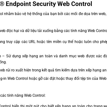
® Endpoint Security Web Control
l nhằm bảo vệ hệ thống của bạn bởi các mối đe dọa trên web, p
web độc hại và dữ liệu tải xuống bằng các tính năng Web Contro
g truy cập các URL hoặc tên miền cụ thể hoặc luôn cho phép
– Sử dụng xếp hạng an toàn và danh mục web được xác định
ống.
b rủi ro xuất hiện trong kết quả tìm kiếm dựa trên xếp hạng an
n Web Control hoặc gỡ cài đặt hoặc thay đổi tệp tin của Web Con
 các tính năng Web Control:
Control hiển thị một nút cho biết xếp hạng an toàn cho trang w