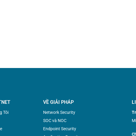
TNET
VỀ GIẢI PHÁP
L
g Tôi
Network Security
Tr
SOC và NOC
Mi
e
Endpoint Security
Ch