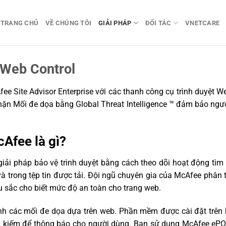
TRANG CHỦ
VỀ CHÚNG TÔI
GIẢI PHÁP
ĐỐI TÁC
VNETCARE
 Web Control
fee Site Advisor Enterprise với các thanh công cụ trình duyệt W
n Mối đe dọa bằng Global Threat Intelligence ™ đảm bảo người
Afee là gì?
iải pháp bảo vệ trình duyệt bằng cách theo dõi hoạt động tì
và trong tệp tin được tải. Đội ngũ chuyên gia của McAfee phân 
 sắc cho biết mức độ an toàn cho trang web.
ịnh các mối đe dọa dựa trên web. Phần mềm được cài đặt trên
ìm kiếm để thông báo cho người dùng. Bạn sử dụng McAfee ePO 