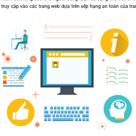
truy cập vào các trang web dựa trên xếp hạng an toàn của tr