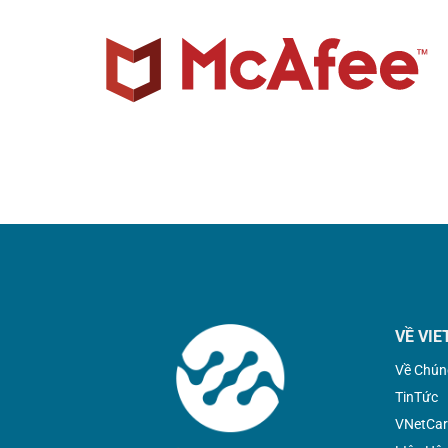
VỀ VIE
Về Chún
TinTức
VNetCar