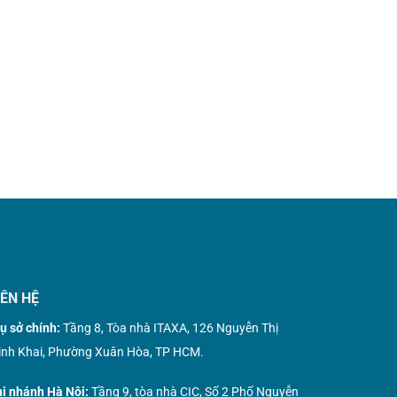
IÊN HỆ
ụ sở chính:
Tầng 8, Tòa nhà ITAXA, 126 Nguyễn Thị
nh Khai, Phường Xuân Hòa, TP HCM.
i nhánh Hà Nội:
Tầng 9, tòa nhà CIC, Số 2 Phố Nguyễn