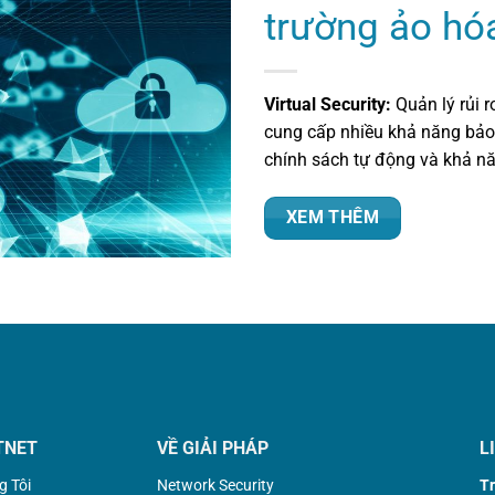
trường ảo hó
Virtual Security:
Quản lý rủi r
cung cấp nhiều khả năng bảo
chính sách tự động và khả nă
XEM THÊM
TNET
VỀ GIẢI PHÁP
L
g Tôi
Network Security
Tr