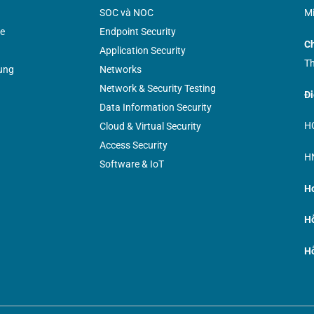
SOC và NOC
Mi
e
Endpoint Security
Ch
Application Security
Th
ụng
Networks
Network & Security Testing
Đi
Data Information Security
HC
Cloud & Virtual Security
Access Security
HN
Software & IoT
Ho
Hỗ
Hỗ