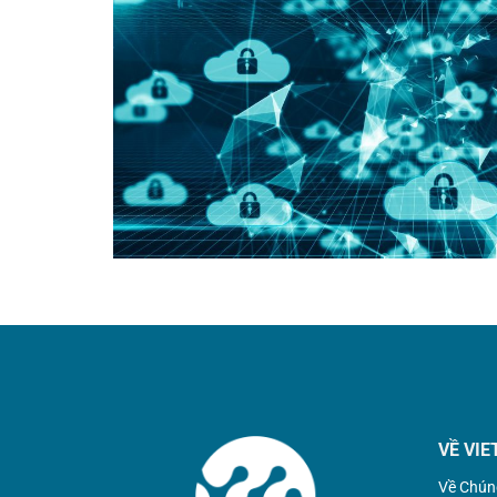
VỀ VIE
Về Chún