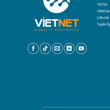
TinTức
VNetCar
LIên Hệ
Tuyển D