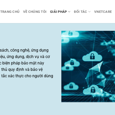
TRANG CHỦ
VỀ CHÚNG TÔI
GIẢI PHÁP
ĐỐI TÁC
VNETCARE
 sách, công nghệ, ứng dụng
iệu, ứng dụng, dịch vụ và cơ
c biện pháp bảo mật này
n thủ quy định và bảo vệ
 tắc xác thực cho người dùng