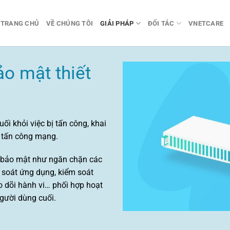
TRANG CHỦ
VỀ CHÚNG TÔI
GIẢI PHÁP
ĐỐI TÁC
VNETCARE
ảo mật thiết
ối khỏi việc bị tấn công, khai
h tấn công mạng.
n bảo mật như ngăn chặn các
m soát ứng dụng, kiểm soát
eo dõi hành vi… phối hợp hoạt
người dùng cuối.