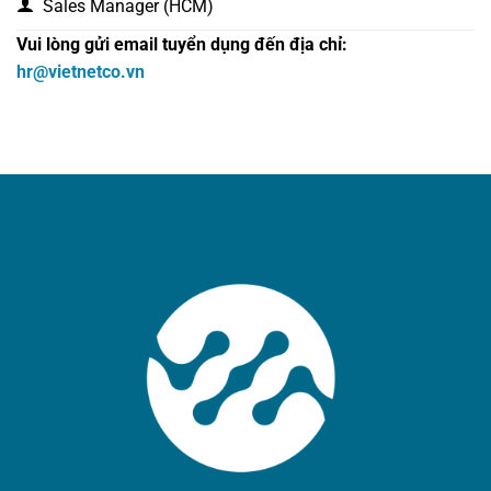
Sales Manager (HCM)
Vui lòng gửi email tuyển dụng đến địa chỉ:
hr@vietnetco.vn