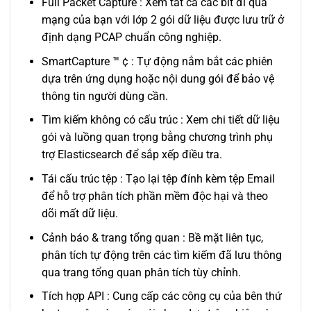
Full Packet Capture : Xem tất cả các bit đi qua
mạng của bạn với lớp 2 gói dữ liệu được lưu trữ ở
định dạng PCAP chuẩn công nghiệp.
SmartCapture ™ ¢ : Tự động nắm bắt các phiên
dựa trên ứng dụng hoặc nội dung gói để bảo vệ
thông tin người dùng cần.
Tìm kiếm không có cấu trúc : Xem chi tiết dữ liệu
gói và luồng quan trọng bằng chương trình phụ
trợ Elasticsearch để sắp xếp điều tra.
Tái cấu trúc tệp : Tạo lại tệp đính kèm tệp Email
để hỗ trợ phân tích phần mềm độc hại và theo
dõi mất dữ liệu.
Cảnh báo & trang tổng quan : Bề mặt liên tục,
phân tích tự động trên các tìm kiếm đã lưu thông
qua trang tổng quan phân tích tùy chỉnh.
Tích hợp API : Cung cấp các công cụ của bên thứ