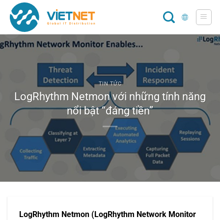
Chuyển
đến
nội
dung
TIN TỨC
LogRhythm Netmon với những tính năng
nổi bật “đáng tiền”
LogRhythm Netmon (LogRhythm Network Monitor