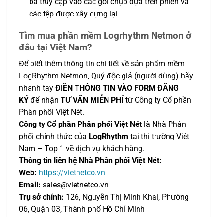
ba truy cập vào các gói chụp dựa trên phiên và
các tệp được xây dựng lại.
Tìm mua phần mềm Logrhythm Netmon ở
đâu tại Việt Nam?
Để biết thêm thông tin chi tiết về sản phẩm mềm
LogRhythm Netmon
, Quý độc giả (người dùng) hãy
nhanh tay
ĐIỀN THÔNG TIN VÀO FORM ĐĂNG
KÝ
để nhận
TƯ VẤN MIỄN PHÍ
từ Công ty Cổ phần
Phân phối Việt Nét.
Công ty Cổ phần Phân phối Việt Nét
là Nhà Phân
phối chính thức của
LogRhythm
tại thị trường Việt
Nam – Top 1 về dịch vụ khách hàng.
Thông tin liên hệ Nhà Phân phối Việt Nét:
Web:
https://vietnetco.vn
Email:
sales@vietnetco.vn
Trụ sở chính:
126, Nguyễn Thị Minh Khai, Phường
06, Quận 03, Thành phố Hồ Chí Minh