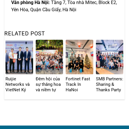
Văn phòng Hà Nội:
Tầng 7, Tòa nhà Mitec, Block E2,
Yên Hòa, Quận Cầu Giấy, Hà Nội
RELATED POST
Ruijie
Đêm hội của
Fortinet Fast
SMB Partners:
Networks và
sự thăng hoa
Track In
Sharing &
VietNet Ký
và niềm tự
HaNoi
Thanks Party
Kết Hợp Tác
hào: VIETNET
in HCMC
Chiến Lược:
và GAPV chào
Tăng Tốc
tạm biệt năm
Chuyển Đổi
2024 với sự
Số Toàn Diện
kiện “ Year
và Bảo Mật
End Party”
tại Việt Nam
bùng nổ