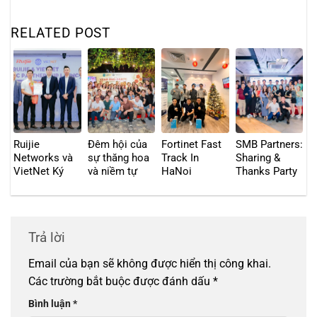
RELATED POST
Ruijie
Đêm hội của
Fortinet Fast
SMB Partners:
Networks và
sự thăng hoa
Track In
Sharing &
VietNet Ký
và niềm tự
HaNoi
Thanks Party
Kết Hợp Tác
hào: VIETNET
in HCMC
Chiến Lược:
và GAPV chào
Tăng Tốc
tạm biệt năm
Chuyển Đổi
2024 với sự
Trả lời
Số Toàn Diện
kiện “ Year
và Bảo Mật
End Party”
Email của bạn sẽ không được hiển thị công khai.
tại Việt Nam
bùng nổ
Các trường bắt buộc được đánh dấu
*
Bình luận
*