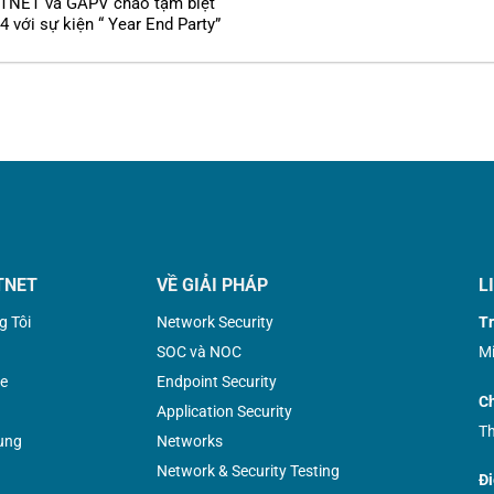
ETNET và GAPV chào tạm biệt
 với sự kiện “ Year End Party”
TNET
VỀ GIẢI PHÁP
L
g Tôi
Network Security
Tr
SOC và NOC
Mi
e
Endpoint Security
Ch
Application Security
Th
ụng
Networks
Network & Security Testing
Đi