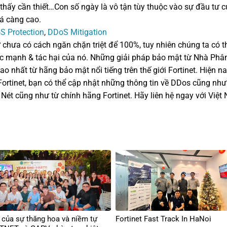
thấy cần thiết…Con số ngày là vô tận tùy thuộc vào sự đầu tư c
á càng cao.
S Protection
,
DDoS Mitigation
 chưa có cách ngăn chặn triệt để 100%, tuy nhiên chúng ta có t
 mạnh & tác hại của nó. Những giải pháp bảo mật từ Nhà Phân P
o nhất từ hãng bảo mật nổi tiếng trên thế giới Fortinet. Hiện n
Fortinet, bạn có thể cập nhật những thông tin về DDos cũng nh
ét cũng như từ chính hãng Fortinet. Hãy liên hệ ngay với Việt 
của sự thăng hoa và niềm tự
Fortinet Fast Track In HaNoi