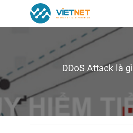
Chuyển
đến
nội
dung
DDoS Attack là g