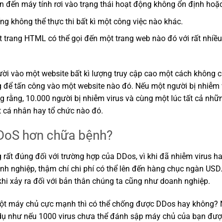
dẫn đến máy tính rơi vào trạng thái hoạt động không ổn định hoặc
ng không thể thực thi bất kì một công việc nào khác.
t trang HTML có thể gọi đến một trang web nào đó với rất nhiều 
gười vào một website bất kì lượng truy cập cao một cách không c
dụng để tấn công vào một website nào đó. Nếu một người bị nhiễm
rằng, 10.000 người bị nhiễm virus và cùng một lúc tất cả nhữn
ột cá nhân hay tổ chức nào đó.
DoS hơn chữa bệnh?
rất đúng đối với trường hợp của DDos, vì khi đã nhiễm virus h
anh nghiệp, thậm chí chi phí có thể lên đến hàng chục ngàn USD.
hi xảy ra đối với bản thân chúng ta cũng như doanh nghiệp.
ột máy chủ cực mạnh thì có thể chống được DDos hay không? N
dụ như nếu 1000 virus chưa thể đánh sập máy chủ của bạn được t