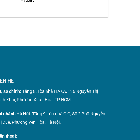
HCMC
IÊN HỆ
ụ sở chính:
Tầng 8, Tòa nhà ITAXA, 126 Nguyễn Thị
nh Khai, Phường Xuân Hòa, TP HCM.
i nhánh Hà Nội:
Tầng 9, tòa nhà CIC, Số 2 Phố Nguyễn
ị Duệ, Phường Yên Hòa, Hà Nội.
ện thoại: