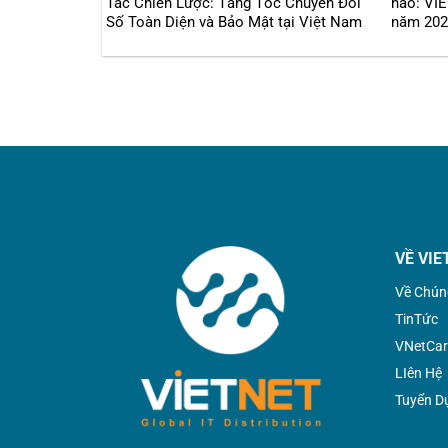
Tác Chiến Lược: Tăng Tốc Chuyển Đổi
hào: VI
Số Toàn Diện và Bảo Mật tại Việt Nam
năm 2024
bùng nổ
VỀ VIE
Về Chún
TinTức
VNetCar
LIên Hệ
Tuyển D