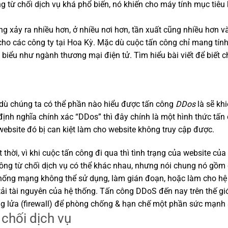
g từ chối dịch vụ khá phổ biến, nó khiến cho máy tính mục tiêu
 xảy ra nhiều hơn, ở nhiều nơi hơn, tần xuất cũng nhiều hơn và
 cho các công ty tại Hoa Kỳ. Mặc dù cuộc tấn công chỉ mang tín
 biểu như ngành thương mại điện tử. Tìm hiểu bài viết để biết c
 dù chúng ta có thể phần nào hiểu được tấn công
DDos
là sẽ kh
định nghĩa chính xác “DDos” thì đây chính là một hình thức tấn 
ebsite đó bị can kiệt làm cho website không truy cập được.
thời, vì khi cuộc tấn công đi qua thì tình trạng của website củ
 công từ chối dịch vụ có thể khác nhau, nhưng nói chung nó gồm
thống mạng không thể sử dụng, làm gián đoạn, hoặc làm cho hệ
ải tài nguyên của hệ thống. Tấn công DDoS đến nay trên thế gi
g lửa (firewall) để phòng chống & hạn chế một phần sức mạnh & 
chối dịch vụ