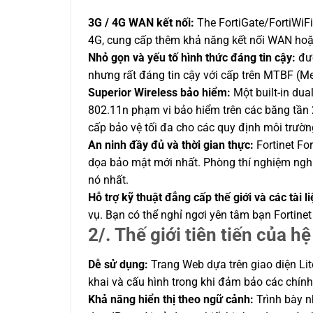
3G / 4G WAN kết nối:
The FortiGate/FortiWiF
4G, cung cấp thêm khả năng kết nối WAN hoặc 
Nhỏ gọn và yếu tố hình thức đáng tin cậy:
đượ
nhưng rất đáng tin cậy với cấp trên MTBF (Me
Superior Wireless bảo hiểm:
Một built-in dua
802.11n phạm vi bảo hiểm trên các băng tần 
cấp bảo vệ tối đa cho các quy định môi trườn
An ninh đầy đủ và thời gian thực:
Fortinet Fo
dọa bảo mật mới nhất. Phòng thí nghiệm nghiê
nó nhất.
Hỗ trợ kỹ thuật đẳng cấp thế giới và các tài li
vụ. Bạn có thể nghỉ ngơi yên tâm bạn Fortine
2/. Thế giới tiên tiến của h
Dễ sử dụng:
Trang Web dựa trên giao diện Lite
khai và cấu hình trong khi đảm bảo các chính
Khả năng hiển thị theo ngữ cảnh:
Trình bày n