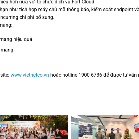
nhiều hơn nữa với tổ chức dịch vụ FortiCloud.
ạn như tích hợp máy chủ mã thông báo, kiểm soát endpoint và 
curring chi phí bổ sung.
 mạng:
 mạng hiệu quả
ộ mạng
site:
www.vietnetco.vn
hoặc hotline 1900 6736 để được tư vấn