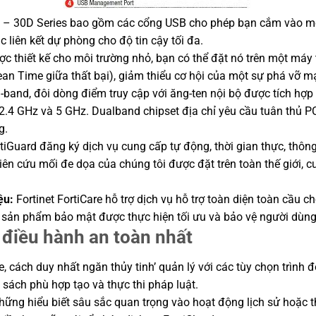
i – 30D Series bao gồm các cổng USB cho phép bạn cắm vào m
liên kết dự phòng cho độ tin cậy tối đa.
c thiết kế cho môi trường nhỏ, bạn có thể đặt nó trên một máy
an Time giữa thất bại), giảm thiểu cơ hội của một sự phá vỡ mạ
l-band, đôi dòng điểm truy cập với ăng-ten nội bộ được tích hợp
2.4 GHz và 5 GHz. Dualband chipset địa chỉ yêu cầu tuân thủ P
g.
rtiGuard đăng ký dịch vụ cung cấp tự động, thời gian thực, thôn
n cứu mối đe dọa của chúng tôi được đặt trên toàn thế giới, c
ệu:
Fortinet FortiCare hỗ trợ dịch vụ hỗ trợ toàn diện toàn cầu c
t sản phẩm bảo mật được thực hiện tối ưu và bảo vệ người dùng
ệ điều hành an toàn nhất
, cách duy nhất ngăn thủy tinh’ quản lý với các tùy chọn trình 
 sách phù hợp tạo và thực thi pháp luật.
hững hiểu biết sâu sắc quan trọng vào hoạt động lịch sử hoặc th