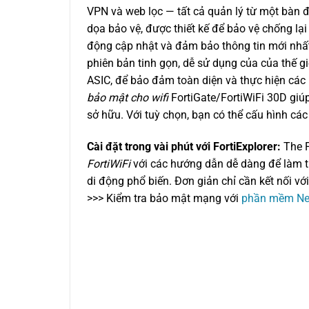
VPN và web lọc — tất cả quản lý từ một bàn 
dọa bảo vệ, được thiết kế để bảo vệ chống lạ
động cập nhật và đảm bảo thông tin mới nhất 
phiên bản tinh gọn, dễ sử dụng của của thế gi
ASIC, để bảo đảm toàn diện và thực hiện các
bảo mật cho wifi
FortiGate/FortiWiFi 30D giúp
sở hữu. Với tuỳ chọn, bạn có thể cấu hình các
Cài đặt trong vài phút với FortiExplorer:
The F
FortiWiFi
với các hướng dẫn dễ dàng để làm t
di động phổ biến. Đơn giản chỉ cần kết nối với
>>> Kiểm tra bảo mật mạng với
phần mềm Net