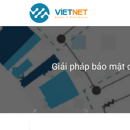
Chuyển
đến
nội
dung
Giải pháp bảo mật c