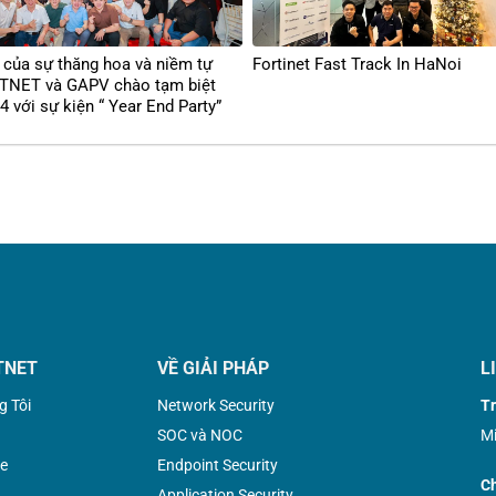
của sự thăng hoa và niềm tự
Fortinet Fast Track In HaNoi
ETNET và GAPV chào tạm biệt
 với sự kiện “ Year End Party”
TNET
VỀ GIẢI PHÁP
L
g Tôi
Network Security
Tr
SOC và NOC
Mi
e
Endpoint Security
Ch
Application Security