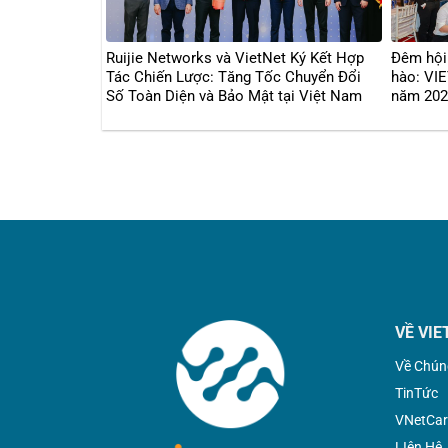
Ruijie Networks và VietNet Ký Kết Hợp
Đêm hội 
Tác Chiến Lược: Tăng Tốc Chuyển Đổi
hào: VI
Số Toàn Diện và Bảo Mật tại Việt Nam
năm 2024
bùng nổ
VỀ VIE
Về Chún
TinTức
VNetCar
LIên Hệ