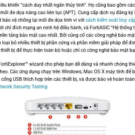
điều khiển “cách duy nhất ngăn thủy tinh”. Họ cũng bao gồm cá
i mối đe dọa nâng cao liên tục (APT). Cung cấp dịch vụ đăng k
bảo vệ chống lại mối đe dọa tinh vi với
cách kiểm soát truy c
ới chỉ đích mạng an ninh hệ điều hành, và FortiASIC “Hệ thống 
 nền tảng bảo mật cao nhất. Bởi củng cố các công nghệ bảo mật 
 loại bỏ nhiều thiết bị phần cứng và phần mềm giải pháp để đơ
 thiết bị để thực hiện toàn bộ hoặc chỉ có công nghệ bảo mật b
ortiExplorer™ wizard cho phép bạn dễ dàng và nhanh chóng thiết
heo. Các ứng dụng chạy trên Windows, Mac OS X máy tính để bà
 cổng USB thích hợp trên các thiết bị, và được bảo vệ hoàn toàn 
work Security Testing