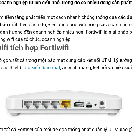
 doanh nghiệp từ lớn đến nhỏ, trong đó có nhiều dòng sản phẩm 
iểm tiềm tàng phát triển một cách nhanh chóng thông qua các 
c bảo mật. Bên cạnh đó, việc ứng dung wifi trong các doanh ng
 ảnh hưởng đến doanh nghiệp nhiều hơn. Fortiwifi là giải pháp
ng wifi của tổ chức, doanh nghiệp.
fi tích hợp Fortiwifi
 nhỏ gọn, tất cả trong một bảo mật cung cấp kết nối UTM. Lý tưở
các thiết bị
đo kiểm bảo mật
, an ninh mạng, kết nối và hiệu s
gồm tất cả Fortinet của mối đe dọa thống nhất quản lý UTM bao g