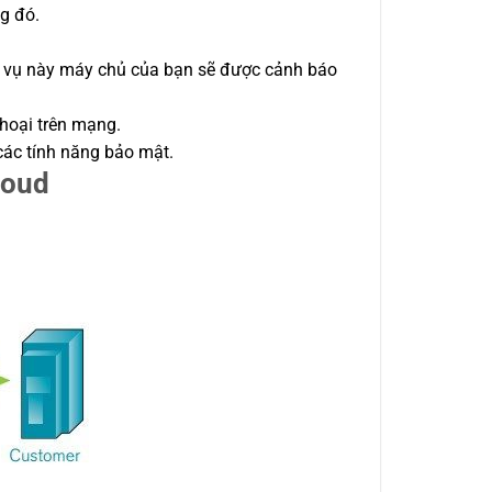
g đó.
ịch vụ này máy chủ của bạn sẽ được cảnh báo
thoại trên mạng.
 các tính năng bảo mật.
loud