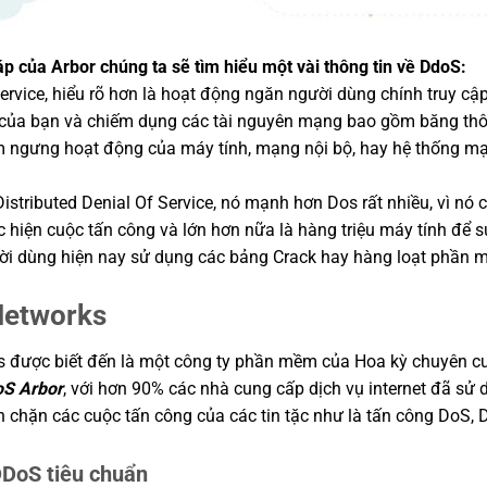
áp của Arbor chúng ta sẽ tìm hiểu một vài thông tin về DdoS:
 Service, hiểu rõ hơn là hoạt động ngăn người dùng chính truy
 của bạn và chiếm dụng các tài nguyên mạng bao gồm băng thôn
m ngưng hoạt động của máy tính, mạng nội bộ, hay hệ thống mạ
istributed Denial Of Service, nó mạnh hơn Dos rất nhiều, vì nó 
ực hiện cuộc tấn công và lớn hơn nữa là hàng triệu máy tính đ
người dùng hiện nay sử dụng các bảng Crack hay hàng loạt phần
Networks
s được biết đến là một công ty phần mềm của Hoa kỳ chuyên 
oS Arbor
, với hơn 90% các nhà cung cấp dịch vụ internet đã sử 
hặn các cuộc tấn công của các tin tặc như là tấn công DoS, D
DDoS tiêu chuẩn