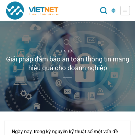
Chuyển
đến
nội
dung
TIN TỨC
Giải pháp đảm bảo an toàn thông tin mạng
hiệu quả cho doanh nghiệp
Ngày nay, trong kỷ nguyên kỹ thuật số một vấn đề