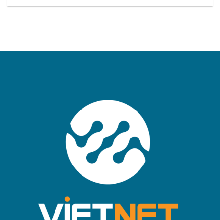
Chiến Lược:
và GAPV chào
Tăng Tốc
tạm biệt năm
Chuyển Đổi
2024 với sự
Số Toàn Diện
kiện “ Year
và Bảo Mật
End Party”
tại Việt Nam
bùng nổ