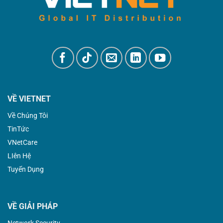
VỀ VIETNET
Về Chúng Tôi
TinTức
VNetCare
LIên Hệ
Tuyển Dụng
VỀ GIẢI PHÁP
Network Security