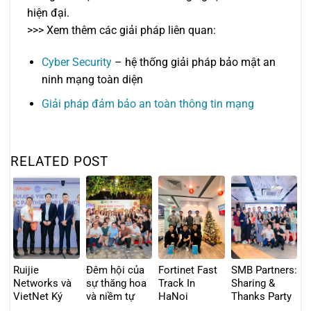
hiện đại.
>>> Xem thêm các giải pháp liên quan:
Cyber Security
– hệ thống giải pháp bảo mật an
ninh mạng toàn diện
Giải pháp đảm bảo an toàn thông tin mạng
RELATED POST
Ruijie
Đêm hội của
Fortinet Fast
SMB Partners:
Networks và
sự thăng hoa
Track In
Sharing &
VietNet Ký
và niềm tự
HaNoi
Thanks Party
Kết Hợp Tác
hào: VIETNET
in HCMC